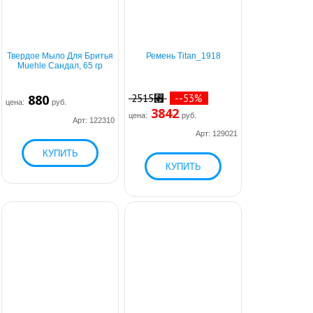
Твердое Мыло Для Бритья
Ремень Titan_1918
Muehle Сандал, 65 гр
880
2515⃏
--53%
цена:
руб.
3842
цена:
руб.
Арт: 122310
Арт: 129021