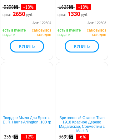
3238⃏
-18%
1625⃏
-18%
2650
1330
цена:
руб.
цена:
руб.
Арт: 122304
Арт: 122303
есть в пункте
самовывоз
есть в пункте
самовывоз
выдачи
сегодня
выдачи
сегодня
Твердое Мыло Для Бритья
Бритвенный Станок Titan
D. R. Harris Arlington, 100 гр
1918 Красное Дерево
Мадагаскар, Совместим с
Mach3
2554⃏
-12%
3699⃏
-6%