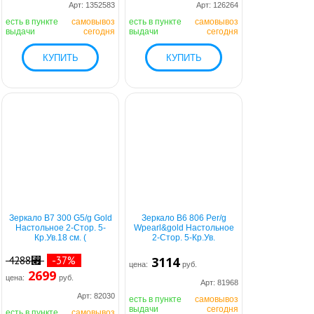
Арт: 1352583
Арт: 126264
есть в пункте
самовывоз
есть в пункте
самовывоз
выдачи
сегодня
выдачи
сегодня
Зеркало B7 300 G5/g Gold
Зеркало B6 806 Per/g
Настольное 2-Стор. 5-
Wpearl&gold Настольное
Кр.Ув.18 см. (
2-Стор. 5-Кр.Ув.
4288⃏
-37%
3114
цена:
руб.
2699
цена:
руб.
Арт: 81968
Арт: 82030
есть в пункте
самовывоз
выдачи
сегодня
есть в пункте
самовывоз