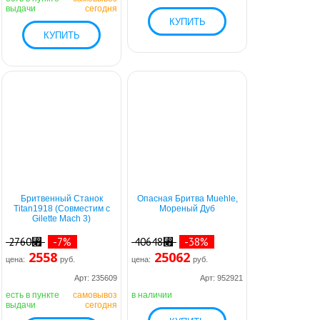
выдачи
сегодня
Бритвенный Станок
Опасная Бритва Muehle,
Titan1918 (Совместим с
Мореный Дуб
Gilette Mach 3)
2760⃏
-7%
40648⃏
-38%
2558
25062
цена:
руб.
цена:
руб.
Арт: 235609
Арт: 952921
есть в пункте
самовывоз
в наличии
выдачи
сегодня