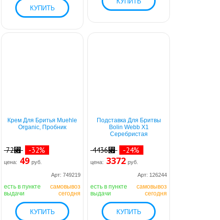
Крем Для Бритья Muehle
Подставка Для Бритвы
Organic, Пробник
Bolin Webb X1
Серебристая
72⃏
-32%
4436⃏
-24%
49
3372
цена:
руб.
цена:
руб.
Арт: 749219
Арт: 126244
есть в пункте
самовывоз
есть в пункте
самовывоз
выдачи
сегодня
выдачи
сегодня