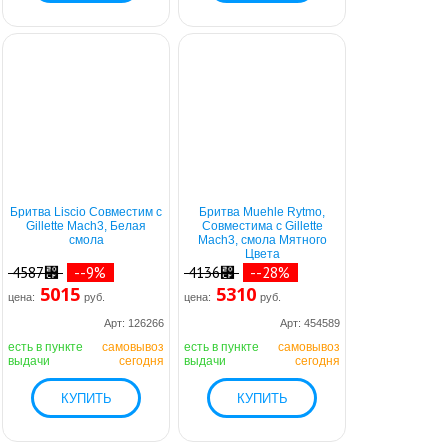
Бритва Liscio Совместим с
Бритва Muehle Rytmo,
Gillette Mach3, Белая
Совместима с Gillette
смола
Mach3, смола Мятного
Цвета
4587⃏
--9%
4136⃏
--28%
5015
5310
цена:
руб.
цена:
руб.
Арт: 126266
Арт: 454589
есть в пункте
самовывоз
есть в пункте
самовывоз
выдачи
сегодня
выдачи
сегодня