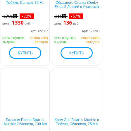
Тюбике, Сандал, 75 Мл
Образного Станка (Derby
Extra, 5 Лезвий в Упаковке)
1701⃏
-22%
215⃏
-37%
1330
136
цена:
руб.
цена:
руб.
Арт: 122307
Арт: 122288
есть в пункте
самовывоз
есть в пункте
самовывоз
выдачи
сегодня
выдачи
сегодня
Бальзам После Бритья
Крем Для Бритья Muehle в
Muehle Облепиха, 100 Мл
Тюбике, Облепиха, 75 Мл