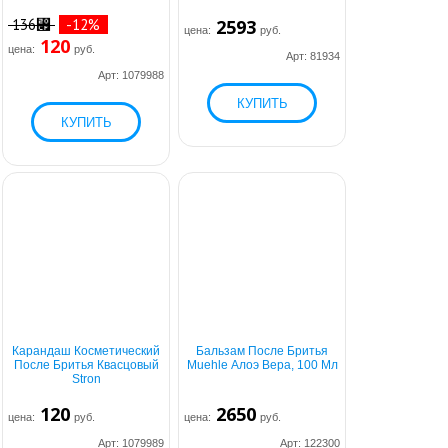
136⃏
-12%
2593
цена:
руб.
120
цена:
руб.
Арт: 81934
Арт: 1079988
Карандаш Косметический
Бальзам После Бритья
После Бритья Квасцовый
Muehle Алоэ Вера, 100 Мл
Stron
120
2650
цена:
руб.
цена:
руб.
Арт: 1079989
Арт: 122300