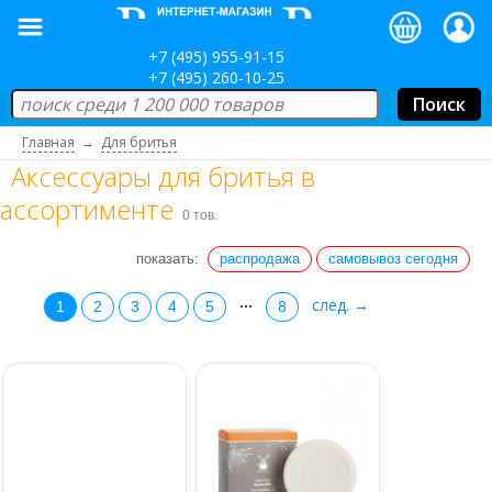
+7 (495) 955-91-15
+7 (495) 260-10-25
Главная
→
Для бритья
Аксессуары для бритья в
ассортименте
0 тов.
показать:
распродажа
самовывоз сегодня
...
след. →
1
2
3
4
5
8