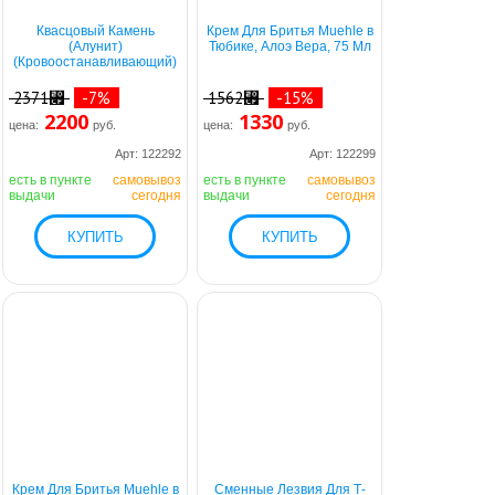
Квасцовый Камень
Крем Для Бритья Muehle в
(Алунит)
Тюбике, Алоэ Вера, 75 Мл
(Кровоостанавливающий)
2371⃏
-7%
1562⃏
-15%
2200
1330
цена:
руб.
цена:
руб.
Арт: 122292
Арт: 122299
есть в пункте
самовывоз
есть в пункте
самовывоз
выдачи
сегодня
выдачи
сегодня
Крем Для Бритья Muehle в
Сменные Лезвия Для Т-