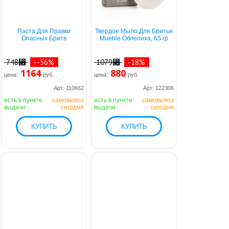
Паста Для Правки
Твердое Мыло Для Бритья
Опасных Бритв
Muehle Облепиха, 65 гр
748⃏
--56%
1079⃏
-18%
1164
880
цена:
руб.
цена:
руб.
Арт: 110662
Арт: 122306
есть в пункте
самовывоз
есть в пункте
самовывоз
выдачи
сегодня
выдачи
сегодня