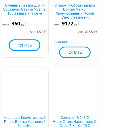
Сменные Лезвия Для Т-
Станок Т- Образный Для
Образного Станка Muehle,
Бритья Merkur
10 Лезвий в Упаковке
Хромированный, Косой
Срез, Лезвие в К
360
9172
цена:
руб.
цена:
руб.
Арт: 122287
Арт: 2272216
наличие
Карандаш Косметический
Зеркало* B 243 C
После Бритья Квасцовый
Нерж.Сталь Настольное 2-
Sensitive
Стор. 7-Кр.Ув. 15 С