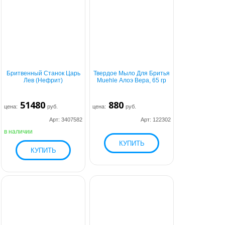
Бритвенный Станок Царь
Твердое Мыло Для Бритья
Лев (Нефрит)
Muehle Алоэ Вера, 65 гр
51480
880
цена:
руб.
цена:
руб.
Арт: 3407582
Арт: 122302
в наличии