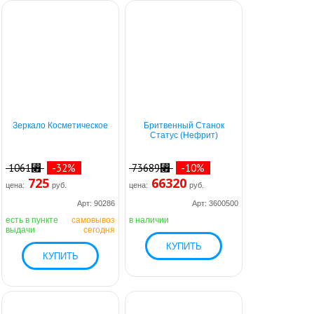
Зеркало Косметическое
Бритвенный Станок
Статус (Нефрит)
1061⃏
-32%
73689⃏
-10%
725
66320
цена:
руб.
цена:
руб.
Арт: 90286
Арт: 3600500
есть в пункте
самовывоз
в наличии
выдачи
сегодня