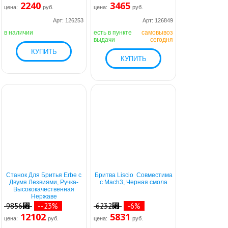
2240
3465
цена:
руб.
цена:
руб.
Арт: 126253
Арт: 126849
в наличии
есть в пункте
самовывоз
выдачи
сегодня
Станок Для Бритья Erbe с
Бритва Liscio Совместима
Двумя Лезвиями, Ручка-
с Mach3, Черная смола
Высококачественная
Нержаве
9856⃏
--23%
6232⃏
-6%
12102
5831
цена:
руб.
цена:
руб.